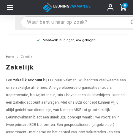
0
Hoofdmenu / Leuninghouders
Hoofdmenu / Tips & Tricks
Hoofdmenu / Trapleuning
Hoofdmenu / Extra
Leuninghouders
Tips & Tricks
Trapleuning
Extra
Leuning in kleur naar wens
pleuning inox
ninghouder inox
stiften
T
T
T
T
T
T
T
T
T
T
L
L
L
L
L
L
pleuning inmeten
Home
Zakelijk
pleuning zwart
uninghouder zwart
hoonmaak en onderhoud
T
T
T
T
T
T
T
T
T
T
L
L
L
L
L
L
pleuning monteren
Zakelijk
pleuning antraciet
ninghouder antraciet
stekhoek (voor een trapleuning)
T
T
T
T
T
T
T
T
T
T
L
L
A
A
L
A
Een
zakelijk account
bij LEUNINGvakman! Wij hechten veel waarde aan
onze zakelijke afnemers. Alle gerelateerde organisaties - zoals
pleuning grijs
ninghouder wit
ox einddoppen
T
T
T
A
T
T
A
T
A
A
L
A
A
traprenovatie, bouw, interieur, tuin / hovenier en klus bedrijven - kunnen
een zakelijk account aanvragen. Met ons B2B concept kunnen wij u
pleuning wit
ninghouder RAL kleur naar wens
x bochten en koppelstukken
T
T
A
A
T
A
A
altijd gericht van dienst zijn, van klein en MKB tot grootzakelijk.
Leuningvakman biedt een uniek B2B concept waarbij we voorzien in
pleuning RAL kleur naar wens
ninghouder staal
x flensen
T
A
A
twee primaire B2B behoeften: Een gespecialiseerd (uitgebreider)
assortiment - met name op het gebied van inox balustrades - en een