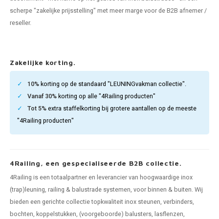
pleuning staal
hroeven
A
scherpe "zakelijke prijsstelling" met meer marge voor de B2B afnemer /
reseller.
pleuning smeedijzer
r en tap
pleuning gunmetal
rderobestang
Zakelijke korting.
pleuning brons
10%
korting op de standaard "LEUNINGvakman collectie".
Vanaf 30%
korting op alle "4Railing producten"
ulaire leuningen
Tot 5%
extra staffelkorting bij grotere aantallen op de meeste
"4Railing producten"
4Railing, een gespecialiseerde B2B collectie.
4Railing is een totaalpartner en leverancier van hoogwaardige inox
(trap)leuning, railing & balustrade systemen, voor binnen & buiten. Wij
bieden een gerichte collectie topkwaliteit inox steunen, verbinders,
bochten, koppelstukken, (voorgeboorde) balusters, lasflenzen,