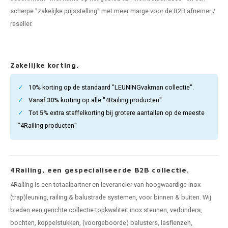
pleuning staal
hroeven
A
scherpe "zakelijke prijsstelling" met meer marge voor de B2B afnemer /
reseller.
pleuning smeedijzer
r en tap
pleuning gunmetal
rderobestang
Zakelijke korting.
pleuning brons
10%
korting op de standaard "LEUNINGvakman collectie".
Vanaf 30%
korting op alle "4Railing producten"
ulaire leuningen
Tot 5%
extra staffelkorting bij grotere aantallen op de meeste
"4Railing producten"
4Railing, een gespecialiseerde B2B collectie.
4Railing is een totaalpartner en leverancier van hoogwaardige inox
(trap)leuning, railing & balustrade systemen, voor binnen & buiten. Wij
bieden een gerichte collectie topkwaliteit inox steunen, verbinders,
bochten, koppelstukken, (voorgeboorde) balusters, lasflenzen,