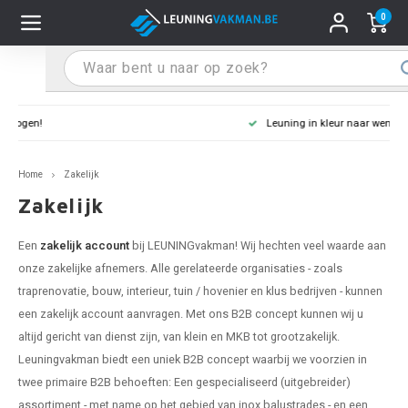
0
Hoofdmenu / Leuninghouders
Hoofdmenu / Tips & Tricks
Hoofdmenu / Trapleuning
Hoofdmenu / Extra
Leuninghouders
Tips & Tricks
Trapleuning
Extra
Leuning in kleur naar wens
pleuning inox
ninghouder inox
stiften
T
T
T
T
T
T
T
T
T
T
L
L
L
L
L
L
pleuning inmeten
Home
Zakelijk
pleuning zwart
uninghouder zwart
hoonmaak en onderhoud
T
T
T
T
T
T
T
T
T
T
L
L
L
L
L
L
pleuning monteren
Zakelijk
pleuning antraciet
ninghouder antraciet
stekhoek (voor een trapleuning)
T
T
T
T
T
T
T
T
T
T
L
L
A
A
L
A
Een
zakelijk account
bij LEUNINGvakman! Wij hechten veel waarde aan
onze zakelijke afnemers. Alle gerelateerde organisaties - zoals
pleuning grijs
ninghouder wit
ox einddoppen
T
T
T
A
T
T
A
T
A
A
L
A
A
traprenovatie, bouw, interieur, tuin / hovenier en klus bedrijven - kunnen
een zakelijk account aanvragen. Met ons B2B concept kunnen wij u
pleuning wit
ninghouder RAL kleur naar wens
x bochten en koppelstukken
T
T
A
A
T
A
A
altijd gericht van dienst zijn, van klein en MKB tot grootzakelijk.
Leuningvakman biedt een uniek B2B concept waarbij we voorzien in
pleuning RAL kleur naar wens
ninghouder staal
x flensen
T
A
A
twee primaire B2B behoeften: Een gespecialiseerd (uitgebreider)
assortiment - met name op het gebied van inox balustrades - en een