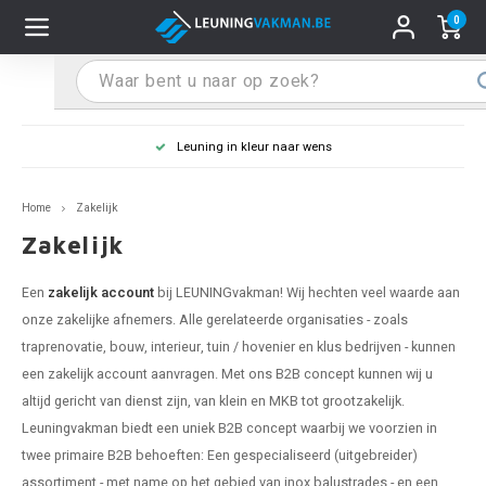
0
Hoofdmenu / Leuninghouders
Hoofdmenu / Tips & Tricks
Hoofdmenu / Trapleuning
Hoofdmenu / Extra
Leuninghouders
Tips & Tricks
Trapleuning
Extra
Leuning in kleur naar wens
pleuning inox
ninghouder inox
stiften
T
T
T
T
T
T
T
T
T
T
L
L
L
L
L
L
pleuning inmeten
Home
Zakelijk
pleuning zwart
uninghouder zwart
hoonmaak en onderhoud
T
T
T
T
T
T
T
T
T
T
L
L
L
L
L
L
pleuning monteren
Zakelijk
pleuning antraciet
ninghouder antraciet
stekhoek (voor een trapleuning)
T
T
T
T
T
T
T
T
T
T
L
L
A
A
L
A
Een
zakelijk account
bij LEUNINGvakman! Wij hechten veel waarde aan
onze zakelijke afnemers. Alle gerelateerde organisaties - zoals
pleuning grijs
ninghouder wit
ox einddoppen
T
T
T
A
T
T
A
T
A
A
L
A
A
traprenovatie, bouw, interieur, tuin / hovenier en klus bedrijven - kunnen
een zakelijk account aanvragen. Met ons B2B concept kunnen wij u
pleuning wit
ninghouder RAL kleur naar wens
x bochten en koppelstukken
T
T
A
A
T
A
A
altijd gericht van dienst zijn, van klein en MKB tot grootzakelijk.
Leuningvakman biedt een uniek B2B concept waarbij we voorzien in
pleuning RAL kleur naar wens
ninghouder staal
x flensen
T
A
A
twee primaire B2B behoeften: Een gespecialiseerd (uitgebreider)
assortiment - met name op het gebied van inox balustrades - en een