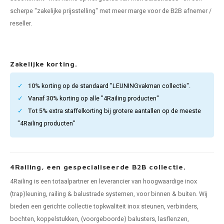
pleuning staal
hroeven
A
scherpe "zakelijke prijsstelling" met meer marge voor de B2B afnemer /
reseller.
pleuning smeedijzer
r en tap
pleuning gunmetal
rderobestang
Zakelijke korting.
pleuning brons
10%
korting op de standaard "LEUNINGvakman collectie".
Vanaf 30%
korting op alle "4Railing producten"
ulaire leuningen
Tot 5%
extra staffelkorting bij grotere aantallen op de meeste
"4Railing producten"
4Railing, een gespecialiseerde B2B collectie.
4Railing is een totaalpartner en leverancier van hoogwaardige inox
(trap)leuning, railing & balustrade systemen, voor binnen & buiten. Wij
bieden een gerichte collectie topkwaliteit inox steunen, verbinders,
bochten, koppelstukken, (voorgeboorde) balusters, lasflenzen,