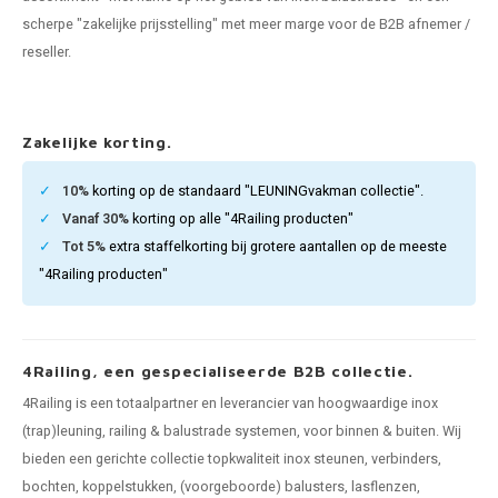
pleuning staal
hroeven
A
scherpe "zakelijke prijsstelling" met meer marge voor de B2B afnemer /
reseller.
pleuning smeedijzer
r en tap
pleuning gunmetal
rderobestang
Zakelijke korting.
pleuning brons
10%
korting op de standaard "LEUNINGvakman collectie".
Vanaf 30%
korting op alle "4Railing producten"
ulaire leuningen
Tot 5%
extra staffelkorting bij grotere aantallen op de meeste
"4Railing producten"
4Railing, een gespecialiseerde B2B collectie.
4Railing is een totaalpartner en leverancier van hoogwaardige inox
(trap)leuning, railing & balustrade systemen, voor binnen & buiten. Wij
bieden een gerichte collectie topkwaliteit inox steunen, verbinders,
bochten, koppelstukken, (voorgeboorde) balusters, lasflenzen,