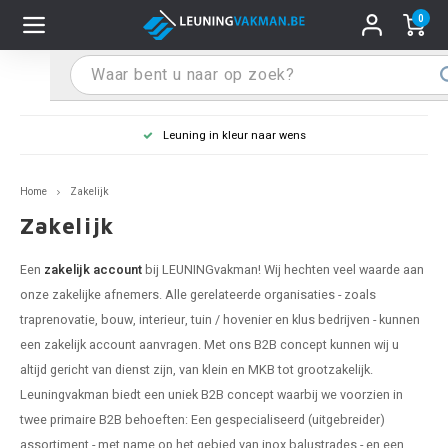
0
Hoofdmenu / Leuninghouders
Hoofdmenu / Tips & Tricks
Hoofdmenu / Trapleuning
Hoofdmenu / Extra
Leuninghouders
Tips & Tricks
Trapleuning
Extra
Leuning in kleur naar wens
pleuning inox
ninghouder inox
stiften
T
T
T
T
T
T
T
T
T
T
L
L
L
L
L
L
pleuning inmeten
Home
Zakelijk
pleuning zwart
uninghouder zwart
hoonmaak en onderhoud
T
T
T
T
T
T
T
T
T
T
L
L
L
L
L
L
pleuning monteren
Zakelijk
pleuning antraciet
ninghouder antraciet
stekhoek (voor een trapleuning)
T
T
T
T
T
T
T
T
T
T
L
L
A
A
L
A
Een
zakelijk account
bij LEUNINGvakman! Wij hechten veel waarde aan
onze zakelijke afnemers. Alle gerelateerde organisaties - zoals
pleuning grijs
ninghouder wit
ox einddoppen
T
T
T
A
T
T
A
T
A
A
L
A
A
traprenovatie, bouw, interieur, tuin / hovenier en klus bedrijven - kunnen
een zakelijk account aanvragen. Met ons B2B concept kunnen wij u
pleuning wit
ninghouder RAL kleur naar wens
x bochten en koppelstukken
T
T
A
A
T
A
A
altijd gericht van dienst zijn, van klein en MKB tot grootzakelijk.
Leuningvakman biedt een uniek B2B concept waarbij we voorzien in
pleuning RAL kleur naar wens
ninghouder staal
x flensen
T
A
A
twee primaire B2B behoeften: Een gespecialiseerd (uitgebreider)
assortiment - met name op het gebied van inox balustrades - en een