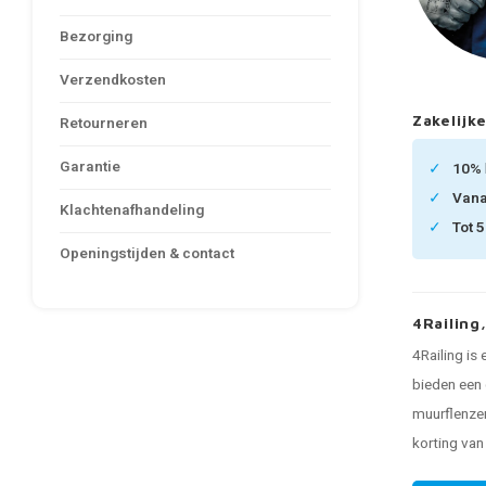
Bezorging
Verzendkosten
Zakelijke
Retourneren
Garantie
10%
Van
Klachtenafhandeling
Tot 
Openingstijden & contact
4Railing
4Railing is
bieden een 
muurflenzen
korting va