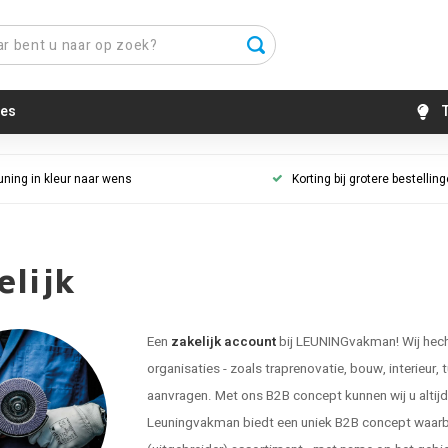
es
T
uning in kleur naar wens
Korting bij grotere bestellin
elijk
Een
zakelijk account
bij LEUNINGvakman! Wij hecht
organisaties - zoals traprenovatie, bouw, interieur, 
aanvragen. Met ons B2B concept kunnen wij u altijd g
Leuningvakman biedt een uniek B2B concept waarbij