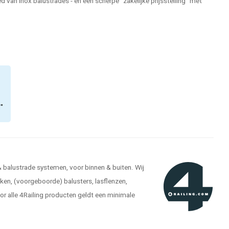
 van inox balustrades - en een scherpe "zakelijke prijsstelling" met
n"
 & balustrade systemen, voor binnen & buiten. Wij
kken, (voorgeboorde) balusters, lasflenzen,
r alle 4Railing producten geldt een minimale