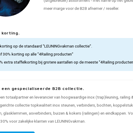
(uitgebreider) assortiment - met name op het gebied
meer marge voor de B2B afnemer / reseller.
 korting.
korting op de standaard "LEUNINGvakman collectie".
af 30%
korting op alle "4Railing producten"
5%
extra staffelkorting bij grotere aantallen op de meeste "4Railing producte
, een gespecialiseerde B2B collectie.
 een totaalpartner en leverancier van hoogwaardige inox (trap)leuning, railing
gerichte collectie topkwaliteit inox steunen, verbinders, bochten, koppelstu
, glasklemmen, asverbinders, buizen & kokers (railingen) en eindkappen. Voo
n 30% voor zakelijke klanten van LEUNINGvakman.