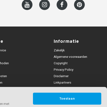
ce
Informatie
rvice
Zakelijk
Algemene voorwaarden
thoden
Copyright
Privacy Policy
osten
Disclaimer
en
Linkpartners
Alle leuningen
fhandeling
Toestaan
ijden & contact
 en met