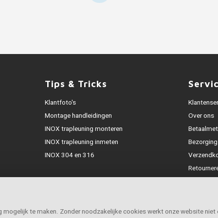
Tips & Tricks
Servi
Klantfoto's
Klantense
Montage handleidingen
Over ons
INOX trapleuning monteren
Betaalme
INOX trapleuning inmeten
Bezorging
INOX 304 en 316
Verzendk
Retourner
Garantie
Klachtena
Openingst
ig mogelijk te maken. Zonder noodzakelijke cookies werkt onze website niet