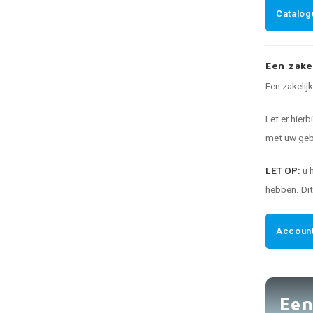
Catalog
Een zake
Een zakelij
Let er hierb
met uw gebr
LET OP:
u 
hebben. Di
Account
Een