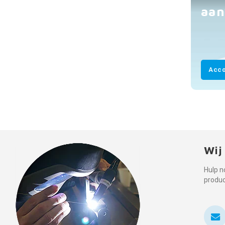
aan
Acco
Wij
Hulp n
produ