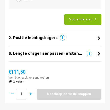
Volgende stap
2
.
Positie leuningdragers
3
.
Lengte drager aanpassen (afstand muur)
€111,50
incl. btw, excl.
verzendkosten
2 weken
Doorloop eerst de stappen