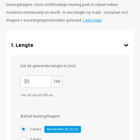
leuningdragers. Deze rechthoekige leuning past in vrijwel iedere
moderne interieurstijl en wordt - in een lengte op maat - compleet incl.
dragers + bevestigingsmaterialen geleverd.
Lees meer
1
.
Lengte
Vul de gewenste lengte in (cm)
CM
Van 30 cm tot 595 cm
Aantal leuningdragers
2 stuks
Aanbevolen bij
cm
30
3 stuks