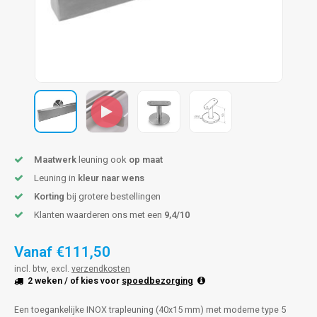
pleuning staal
hroeven
A
pleuning smeedijzer
r en tap
pleuning gunmetal
rderobestang
pleuning brons
ulaire leuningen
Maatwerk
leuning ook
op maat
Leuning in
kleur naar wens
Korting
bij grotere bestellingen
Klanten waarderen ons met een
9,4/10
Vanaf
€111,50
incl. btw, excl.
verzendkosten
2 weken
/ of kies voor
spoedbezorging
Een toegankelijke INOX trapleuning (40x15 mm) met moderne type 5