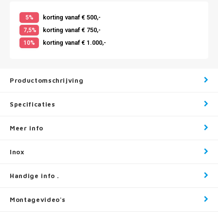
korting vanaf € 500,-
5%
korting vanaf € 750,-
7,5%
korting vanaf € 1.000,-
10%
Productomschrijving
Specificaties
Meer info
Inox
Handige info .
Montagevideo's