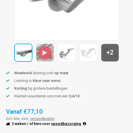
pleuning staal
hroeven
A
pleuning smeedijzer
r en tap
pleuning gunmetal
rderobestang
pleuning brons
+2
ulaire leuningen
Maatwerk
leuning ook
op maat
Leuning in
kleur naar wens
Korting
bij grotere bestellingen
Klanten waarderen ons met een
9,4/10
Vanaf
€77,10
incl. btw, excl.
verzendkosten
3 weken
/ of kies voor
spoedbezorging