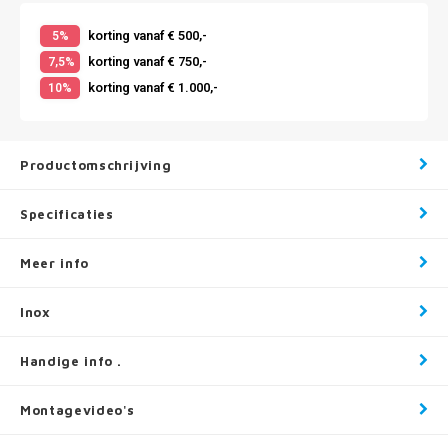
korting vanaf € 500,-
5%
korting vanaf € 750,-
7,5%
korting vanaf € 1.000,-
10%
Productomschrijving
Specificaties
Meer info
Inox
Handige info .
Montagevideo's