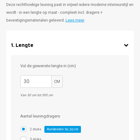
Deze rechthoekige leuning past in vrijwel iedere moderne interieurstijl en
wordt - in een lengte op maat - compleet incl. dragers +
bevestigingsmaterialen geleverd.
Lees meer
1
.
Lengte
Vul de gewenste lengte in (cm)
CM
Van 30 cm tot 595 cm
Aantal leuningdragers
2 stuks
Aanbevolen bij
cm
30
3 stuks