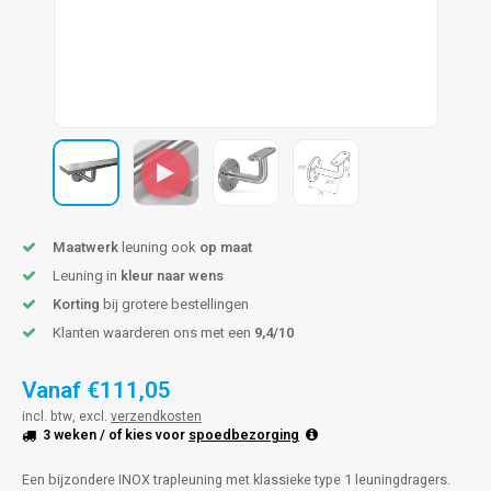
pleuning staal
hroeven
A
pleuning smeedijzer
r en tap
pleuning gunmetal
rderobestang
pleuning brons
ulaire leuningen
Maatwerk
leuning ook
op maat
Leuning in
kleur naar wens
Korting
bij grotere bestellingen
Klanten waarderen ons met een
9,4/10
Vanaf
€111,05
incl. btw, excl.
verzendkosten
3 weken
/ of kies voor
spoedbezorging
Een bijzondere INOX trapleuning met klassieke type 1 leuningdragers.