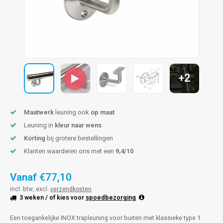
pleuning staal
hroeven
A
pleuning smeedijzer
r en tap
pleuning gunmetal
rderobestang
+2
pleuning brons
ulaire leuningen
Maatwerk
leuning ook
op maat
Leuning in
kleur naar wens
Korting
bij grotere bestellingen
Klanten waarderen ons met een
9,4/10
Vanaf
€77,10
incl. btw, excl.
verzendkosten
3 weken
/ of kies voor
spoedbezorging
Een toegankelijke INOX trapleuning voor buiten met klassieke type 1