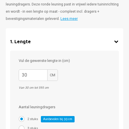
leuningdragers. Deze ronde leuning past in vrijwel iedere tuininrichting
en wordt - in een lengte op maat - compleet incl. dragers +
bevestigingsmaterialen geleverd.
Lees meer
1
.
Lengte
Vul de gewenste lengte in (cm)
CM
Van 30 cm tot 595 cm
Aantal leuningdragers
2 stuks
Aanbevolen bij
cm
30
3 stuks