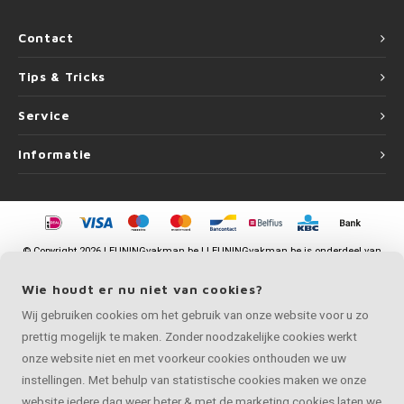
Contact
Tips & Tricks
Service
Informatie
©
Copyright
2026 LEUNINGvakman.be | LEUNINGvakman.be is onderdeel van
Roca Online BV
Wie houdt er nu niet van cookies?
Wij gebruiken cookies om het gebruik van onze website voor u zo
prettig mogelijk te maken. Zonder noodzakelijke cookies werkt
onze website niet en met voorkeur cookies onthouden we uw
instellingen. Met behulp van statistische cookies maken we onze
website iedere dag weer beter & met de marketing cookies laten we