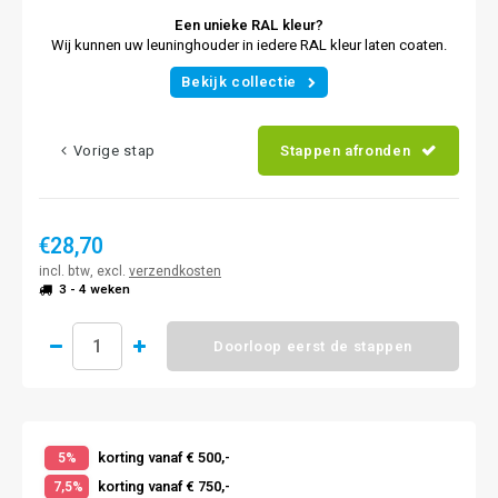
Een unieke RAL kleur?
Wij kunnen uw leuninghouder in iedere RAL kleur laten coaten.
Bekijk collectie
Vorige stap
Stappen afronden
€28,70
incl. btw, excl.
verzendkosten
3 - 4 weken
Doorloop eerst de stappen
korting vanaf € 500,-
5%
korting vanaf € 750,-
7,5%