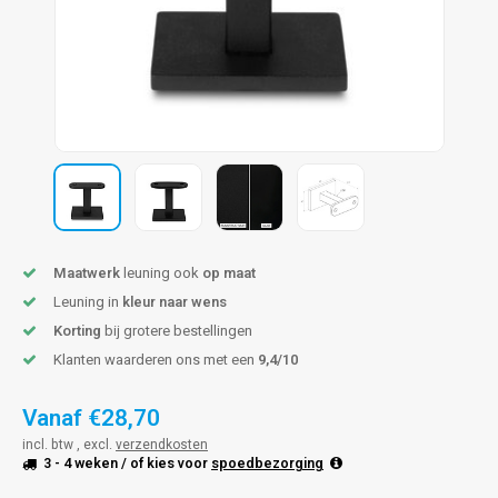
pleuning staal
hroeven
A
pleuning smeedijzer
r en tap
pleuning gunmetal
rderobestang
pleuning brons
ulaire leuningen
Maatwerk
leuning ook
op maat
Leuning in
kleur naar wens
Korting
bij grotere bestellingen
Klanten waarderen ons met een
9,4/10
Vanaf
€28,70
incl. btw , excl.
verzendkosten
3 - 4 weken
/ of kies voor
spoedbezorging