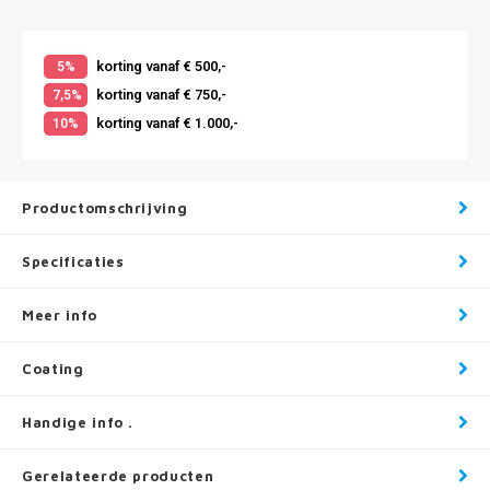
korting vanaf € 500,-
5%
korting vanaf € 750,-
7,5%
korting vanaf € 1.000,-
10%
Productomschrijving
Specificaties
Meer info
Coating
Handige info .
Gerelateerde producten