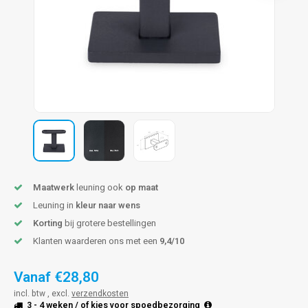
pleuning staal
hroeven
A
pleuning smeedijzer
r en tap
pleuning gunmetal
rderobestang
pleuning brons
ulaire leuningen
Maatwerk
leuning ook
op maat
Leuning in
kleur naar wens
Korting
bij grotere bestellingen
Klanten waarderen ons met een
9,4/10
Vanaf
€28,80
incl. btw , excl.
verzendkosten
3 - 4 weken
/ of kies voor
spoedbezorging