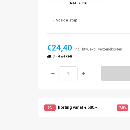
RAL 7016
Vorige stap
€24,40
incl. btw, excl.
verzendkosten
3 - 4 weken
korting vanaf € 500,-
5%
7,5%