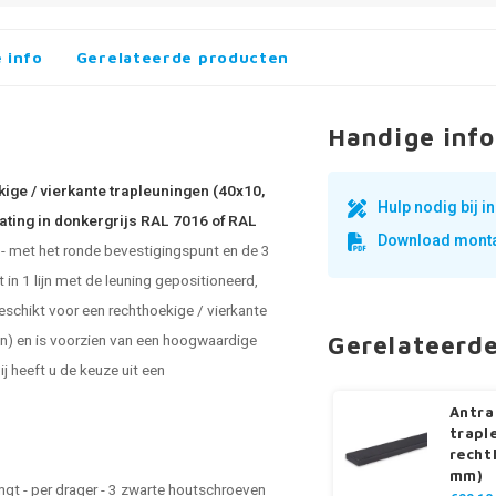
 info
Gerelateerde producten
Handige info
kige / vierkante trapleuningen (40x10,
Hulp nodig bij 
ating in donkergrijs RAL 7016 of RAL
Download monta
 - met het ronde bevestigingspunt en de 3
 in 1 lijn met de leuning gepositioneerd,
eschikt voor een rechthoekige / vierkante
en) en is voorzien van een hoogwaardige
Gerelateerd
ij heeft u de keuze uit een
Antra
trapl
recht
mm)
gt - per drager - 3 zwarte houtschroeven