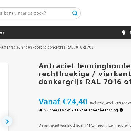
es
T
erkante trapleuningen - coating donkergrijs RAL 7016 of 7021
Antraciet leuninghouder
rechthoekige / vierkan
donkergrijs RAL 7016 o
Vanaf
€24,40
incl. btw , excl.
verzendk
3 - 4 weken
/ of kies voor
spoedbezorging
De antraciet leuningdrager TYPE 4 recht; Een mooie ho