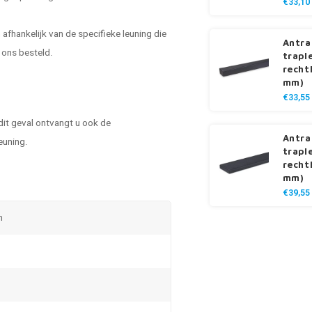
€33,10
 afhankelijk van de specifieke leuning die
Antra
 ons besteld.
trapl
recht
mm)
€33,55
 dit geval ontvangt u ook de
Antra
euning
.
trapl
recht
mm)
€39,55
n