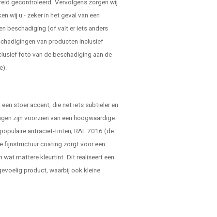
reid gecontroleerd. Vervolgens zorgen wij
 wij u - zeker in het geval van een
en beschadiging (of valt er iets anders
schadigingen van producten inclusief
clusief foto van de beschadiging aan de
e).
.
een stoer accent, die net iets subtieler en
ingen zijn voorzien van een hoogwaardige
 populaire antraciet-tinten; RAL 7016 (de
e fijnstructuur coating zorgt voor een
n wat mattere kleurtint. Dit realiseert een
gevoelig product, waarbij ook kleine