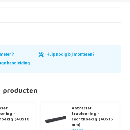
inmeten?
Hulp nodig bij monteren?
ge handleiding
e producten
ciet
Antraciet
euning -
trapleuning -
hoekig (40x10
rechthoekig (40x15
mm)