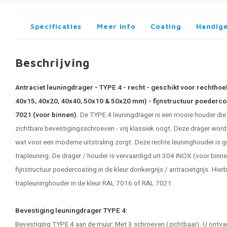
Specificaties
Meer info
Coating
Handige
Beschrijving
Antraciet leuningdrager - TYPE 4 - recht - geschikt voor rechthoe
40x15, 40x20, 40x40, 50x10 & 50x20 mm) - fijnstructuur poederco
7021 (voor binnen).
De TYPE 4 leuningdrager is een mooie houder die
zichtbare bevestigingsschroeven - vrij klassiek oogt. Deze drager wordt
wat voor een moderne uitstraling zorgt. Deze rechte leuninghouder is g
trapleuning. De drager / houder is vervaardigd uit 304 INOX (voor binn
fijnstructuur poedercoating in de kleur donkergrijs / antracietgrijs. Hierb
trapleuninghouder in de kleur RAL 7016 of RAL 7021.
Bevestiging leuningdrager TYPE 4:
Bevestiging TYPE 4 aan de muur: Met 3 schroeven (zichtbaar). U ontvan