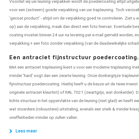
Voordat wij uw leuning verpakken wordt de poedercoating altijd uitgeb
voor een (extreem) goede verpakking van uw trapleuning. Toch verzoeken
'gecoat product' - altijd om de verpakking goed te controleren. Ziet u e
op) aan de verpakking, maak dan direct een foto hiervan. Eventuele be
coating moeten binnen 24 uur na levering per e-mail gemeld worden, in
verpakking + een foto zonder verpakking (van de daadwerkelijke schad
Een antraciet fijnstructuur poedercoating
Met een antraciet trapleuning kiest u voor een moderne trapleuning met 
minder 'hard' oogt dan een zwarte leuning. Onze donkergrijze trapleun
fijnstructuur poedercoating. Hierbij heeft u de keuze uit de twee meest
originele antraciet kleurtint) of RAL 7021 (zwartgrijs, wat donkerder). D
lichte structuur in het oppervlakte van de leuning (niet glad) en heeft ee
wat stoerdere (robuustere) uitstraling, evenals een sterk & minder kras
oneffenheden minder op zullen vallen.
Lees meer