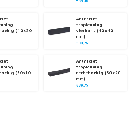
€39,30
ciet
Antraciet
euning -
trapleuning -
hoekig (40x20
vierkant (40x40
mm)
€33,75
ciet
Antraciet
euning -
trapleuning -
hoekig (50x10
rechthoekig (50x20
mm)
€39,75