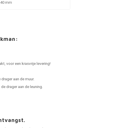
x 40 mm
akman:
.
t, voor een krasvrije levering!
 drager aan de muur.
de drager aan de leuning.
ntvangst.