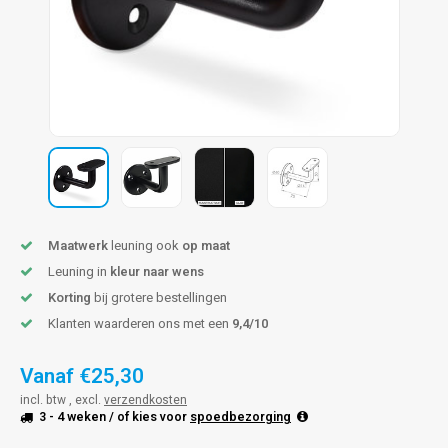
pleuning staal
hroeven
A
pleuning smeedijzer
r en tap
pleuning gunmetal
rderobestang
pleuning brons
ulaire leuningen
Maatwerk
leuning ook
op maat
Leuning in
kleur naar wens
Korting
bij grotere bestellingen
Klanten waarderen ons met een
9,4/10
Vanaf
€25,30
incl. btw , excl.
verzendkosten
3 - 4 weken
/ of kies voor
spoedbezorging