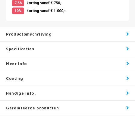
korting vanaf € 750,-
7,5%
korting vanaf € 1.000,-
10%
Productomschrijving
Specificaties
Meer info
Coating
Handige info .
Gerelateerde producten