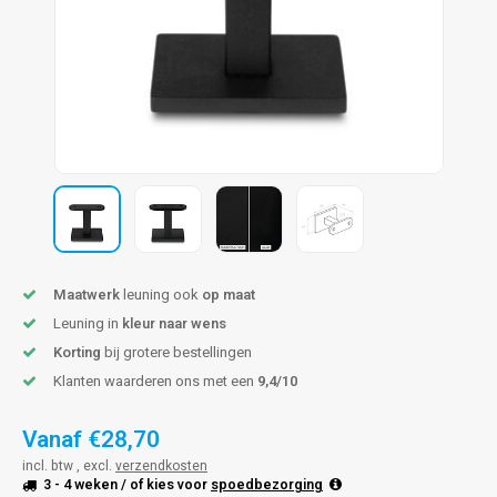
pleuning staal
hroeven
A
pleuning smeedijzer
r en tap
pleuning gunmetal
rderobestang
pleuning brons
ulaire leuningen
Maatwerk
leuning ook
op maat
Leuning in
kleur naar wens
Korting
bij grotere bestellingen
Klanten waarderen ons met een
9,4/10
Vanaf
€28,70
incl. btw , excl.
verzendkosten
3 - 4 weken
/ of kies voor
spoedbezorging