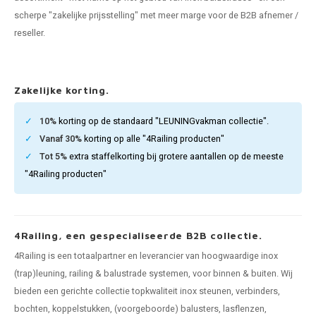
pleuning staal
hroeven
A
scherpe "zakelijke prijsstelling" met meer marge voor de B2B afnemer /
reseller.
pleuning smeedijzer
r en tap
pleuning gunmetal
rderobestang
Zakelijke korting.
pleuning brons
10%
korting op de standaard "LEUNINGvakman collectie".
Vanaf 30%
korting op alle "4Railing producten"
ulaire leuningen
Tot 5%
extra staffelkorting bij grotere aantallen op de meeste
"4Railing producten"
4Railing, een gespecialiseerde B2B collectie.
4Railing is een totaalpartner en leverancier van hoogwaardige inox
(trap)leuning, railing & balustrade systemen, voor binnen & buiten. Wij
bieden een gerichte collectie topkwaliteit inox steunen, verbinders,
bochten, koppelstukken, (voorgeboorde) balusters, lasflenzen,