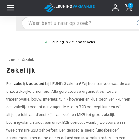
0
Hoofdmenu / Leuninghouders
Hoofdmenu / Tips & Tricks
Hoofdmenu / Trapleuning
Hoofdmenu / Extra
Leuninghouders
Tips & Tricks
Trapleuning
Extra
Leuning in kleur naar wens
pleuning inox
ninghouder inox
stiften
T
T
T
T
T
T
T
T
T
T
L
L
L
L
L
L
pleuning inmeten
Home
Zakelijk
pleuning zwart
uninghouder zwart
hoonmaak en onderhoud
T
T
T
T
T
T
T
T
T
T
L
L
L
L
L
L
pleuning monteren
Zakelijk
pleuning antraciet
ninghouder antraciet
stekhoek (voor een trapleuning)
T
T
T
T
T
T
T
T
T
T
L
L
A
A
L
A
Een
zakelijk account
bij LEUNINGvakman! Wij hechten veel waarde aan
onze zakelijke afnemers. Alle gerelateerde organisaties - zoals
pleuning grijs
ninghouder wit
ox einddoppen
T
T
T
A
T
T
A
T
A
A
L
A
A
traprenovatie, bouw, interieur, tuin / hovenier en klus bedrijven - kunnen
een zakelijk account aanvragen. Met ons B2B concept kunnen wij u
pleuning wit
ninghouder RAL kleur naar wens
x bochten en koppelstukken
T
T
A
A
T
A
A
altijd gericht van dienst zijn, van klein en MKB tot grootzakelijk.
Leuningvakman biedt een uniek B2B concept waarbij we voorzien in
pleuning RAL kleur naar wens
ninghouder staal
x flensen
T
A
A
twee primaire B2B behoeften: Een gespecialiseerd (uitgebreider)
assortiment - met name op het gebied van inox balustrades - en een