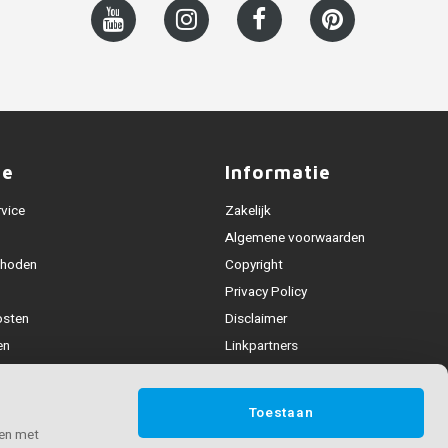
ce
Informatie
rvice
Zakelijk
Algemene voorwaarden
thoden
Copyright
Privacy Policy
osten
Disclaimer
en
Linkpartners
Alle leuningen
fhandeling
Toestaan
ijden & contact
 en met