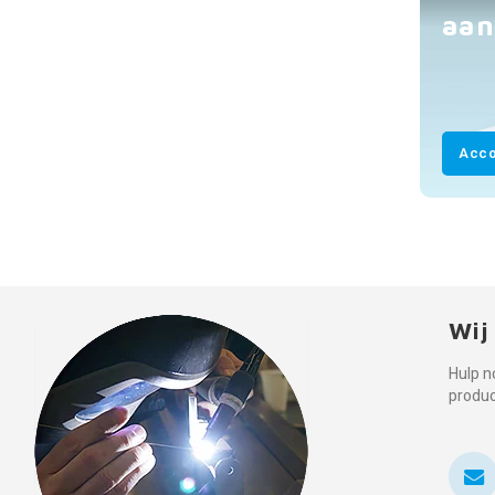
aan
Acco
Wij
Hulp n
produ