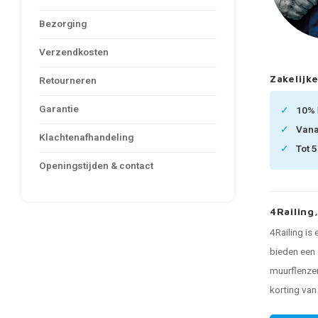
Bezorging
Verzendkosten
Zakelijke
Retourneren
Garantie
10%
Van
Klachtenafhandeling
Tot 
Openingstijden & contact
4Railing
4Railing is
bieden een 
muurflenzen
korting va