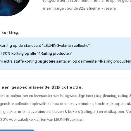
(uitgebreider) assortiment - met name op het gebied
meer marge voor de B2B afnemer / reseller.
 korting.
korting op de standaard "LEUNINGvakman collectie".
af 30%
korting op alle "4Railing producten"
5%
extra staffelkorting bij grotere aantallen op de meeste "4Railing producte
, een gespecialiseerde B2B collectie.
 een totaalpartner en leverancier van hoogwaardige inox (trap)leuning, railing
gerichte collectie topkwaliteit inox steunen, verbinders, bochten, koppelstu
, glasklemmen, asverbinders, buizen & kokers (railingen) en eindkappen. Voo
n 30% voor zakelijke klanten van LEUNINGvakman.