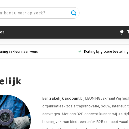
es
T
uning in kleur naar wens
Korting bij grotere bestellin
elijk
Een
zakelijk account
bij LEUNINGvakman! Wij hecht
organisaties - zoals traprenovatie, bouw, interieur, 
aanvragen. Met ons B2B concept kunnen wij u altijd g
Leuningvakman biedt een uniek B2B concept waarbij