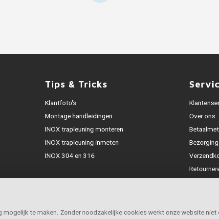
Tips & Tricks
Servi
Klantfoto's
Klantense
Montage handleidingen
Over ons
INOX trapleuning monteren
Betaalme
INOX trapleuning inmeten
Bezorging
INOX 304 en 316
Verzendk
Retourner
Garantie
Klachtena
Openingst
ig mogelijk te maken. Zonder noodzakelijke cookies werkt onze website niet