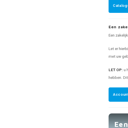
Catalog
Een zake
Een zakelij
Let er hierb
met uw gebr
LET OP:
u 
hebben. Di
Account
Een