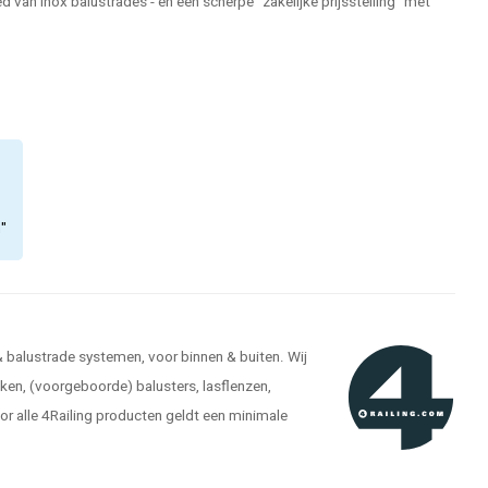
 van inox balustrades - en een scherpe "zakelijke prijsstelling" met
n"
 & balustrade systemen, voor binnen & buiten. Wij
kken, (voorgeboorde) balusters, lasflenzen,
r alle 4Railing producten geldt een minimale