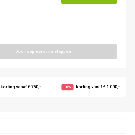
Doorloop eerst de stappen
korting vanaf € 750,-
korting vanaf € 1.000,-
10%