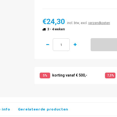
€24,30
incl. btw, excl.
verzendkosten
3 - 4 weken
korting vanaf € 500,-
5%
7,5%
 info
Gerelateerde producten