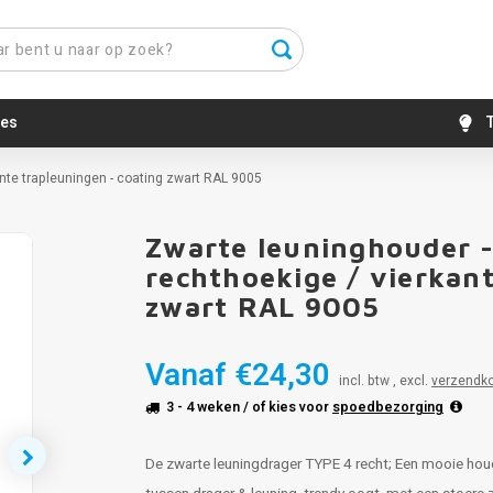
es
T
ante trapleuningen - coating zwart RAL 9005
Zwarte leuninghouder -
rechthoekige / vierkan
zwart RAL 9005
Vanaf
€24,30
incl. btw , excl.
verzendk
3 - 4 weken
/ of kies voor
spoedbezorging
De zwarte leuningdrager TYPE 4 recht; Een mooie houd