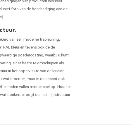
schadigingen van producten inclusief
clusief foto van de beschadiging aan de
e).
ctuur.
zekerd van een moderne trapleuning,
e" RAL kleur en tevens ook de de
ogwaardige poedercoating, waarbij u kunt
oating is het beste te omschrijven als
ctuur in het oppervlakte van de leuning
ogt wat stoerder, maar is daarnaast ook
ffenheden vallen minder snel op. Houd er
 wat donkerder oogt dan een fijnstructuur