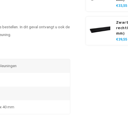
€33,55
Zwart
s bestellen. In dit geval ontvangt u ook de
recht
mm)
euning.
€39,55
pleuningen
5 x 40 mm