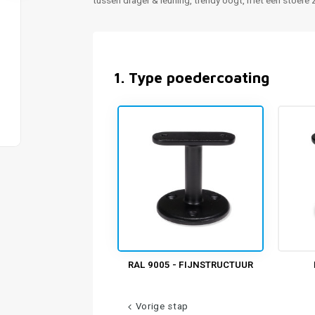
tussen drager & leuning, trendy oogt, met een stoere
1
.
Type poedercoating
RAL 9005 - FIJNSTRUCTUUR
Vorige stap