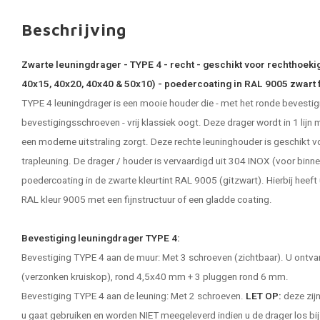
Beschrijving
Zwarte leuningdrager - TYPE 4 - recht - geschikt voor rechthoekig
40x15, 40x20, 40x40 & 50x10) - poedercoating in RAL 9005 zwart f
TYPE 4 leuningdrager is een mooie houder die - met het ronde bevestig
bevestigingsschroeven - vrij klassiek oogt. Deze drager wordt in 1 lijn
een moderne uitstraling zorgt. Deze rechte leuninghouder is geschikt v
trapleuning. De drager / houder is vervaardigd uit 304 INOX (voor binn
poedercoating in de zwarte kleurtint RAL 9005 (gitzwart). Hierbij heeft
RAL kleur 9005 met een fijnstructuur of een gladde coating.
Bevestiging leuningdrager TYPE 4:
Bevestiging TYPE 4 aan de muur: Met 3 schroeven (zichtbaar). U ontvan
(verzonken kruiskop), rond 4,5x40 mm + 3 pluggen rond 6 mm.
Bevestiging TYPE 4 aan de leuning: Met 2 schroeven.
LET OP:
deze zijn
u gaat gebruiken en worden NIET meegeleverd indien u de drager los bij