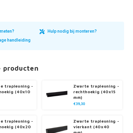
inmeten?
Hulp nodig bij monteren?
ge handleiding
e producten
e trapleuning -
Zwarte trapleuning -
hoekig (40x10
rechthoekig (40x15
mm)
€39,30
e trapleuning -
Zwarte trapleuning -
hoekig (40x20
vierkant (40x40
mm)