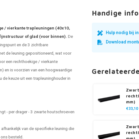
Handige info
e / vierkante trapleuningen (40x10,
Hulp nodig bij 
ijnstructuur of glad (voor binnen).
De
Download monta
ingspunt en de 3 zichtbare
 met de leuning gepositioneerd, wat voor
oor een rechthoekige / vierkante
en) en is voorzien van een hoogwaardige
Gerelateerd
 u de keuze uit een trapleuninghouder in
Zwart
recht
mm)
€33,10
gt - per drager - 3 zwarte houtschroeven
Zwart
 afhankelijk van de specifieke leuning die
recht
 ons besteld.
mm)