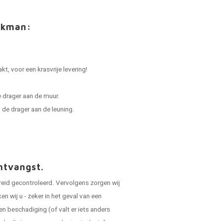
akman:
.
t, voor een krasvrije levering!
 drager aan de muur.
de drager aan de leuning.
ntvangst.
reid gecontroleerd. Vervolgens zorgen wij
 wij u - zeker in het geval van een
en beschadiging (of valt er iets anders