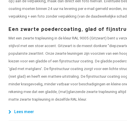
op) aan de verpakking, maak dan direct een foto hiervan. Eventuele be
coating moeten binnen 24 uur na levering per e-mail gemeld worden, in
verpakking + een foto zonder verpakking (van de daadwerkelijke schad
Een zwarte poedercoating, glad of fijnstru
Met een zwarte trapleuning in de kleur RAL 9005 (Gitzwart) bent u ver
stijlvol met een stoer accent. Gitzwart is de meest donkere "diepzwart
populairste zwarttint. Onze zwarte leuningen zijn voorzien van een ho
kiezen voor een gladde of een fijnstructuur coating. De gladde poederc
'glad met matglans'. De fijnstructuur coating zorgt voor een lichte stru
(niet glad) en heeft een mattere uitstraling. De fijnstructuur coating o
minder krasgevoelig, minder vatbaar voor beschadigingen en kleine one
rekening mee dat een gladde, (mat)glanzende zwarte trapleuning altijd
matte zwarte trapleuning in dezelfde RAL kleur.
Lees meer