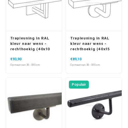
Trapleuning in RAL
Trapleuning in RAL
kleur naar wens -
kleur naar wens -
rechthoekig (40x10
rechthoekig (40x15
mm) - incl. dragers
mm) - incl. dragers
€93,90
€89,10
TYPE 11
TYPE 3
Op maat van 30 - 595 cm
Op maat van 30 - 595 cm
Populair