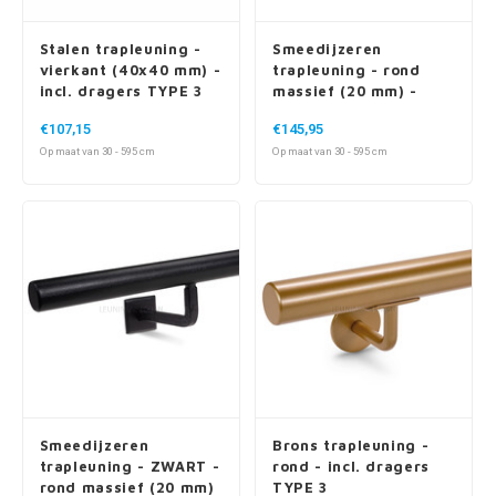
Stalen trapleuning -
Smeedijzeren
vierkant (40x40 mm) -
trapleuning - rond
incl. dragers TYPE 3
massief (20 mm) -
incl. dragers TYPE 1
€107,15
€145,95
Op maat van 30 - 595 cm
Op maat van 30 - 595 cm
Smeedijzeren
Brons trapleuning -
trapleuning - ZWART -
rond - incl. dragers
rond massief (20 mm)
TYPE 3