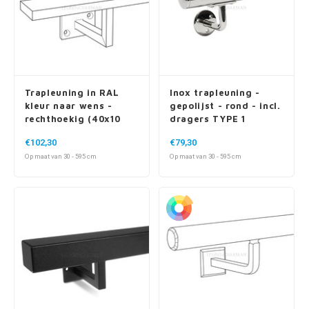
Trapleuning in RAL
Inox trapleuning -
kleur naar wens -
gepolijst - rond - incl.
rechthoekig (40x10
dragers TYPE 1
mm) - incl. dragers
€102,30
€79,30
TYPE 10
Op maat van 30 - 595 cm
Op maat van 30 - 595 cm