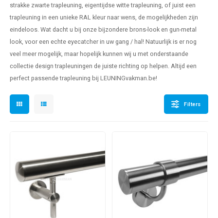
strakke
zwarte trapleuning
, eigentijdse
witte trapleuning
, of juist een
pleuning staal
hroeven
A
trapleuning in een unieke RAL kleur naar wens, de mogelijkheden zijn
eindeloos. Wat dacht u bij onze bijzondere brons-look en gun-metal
pleuning smeedijzer
r en tap
look, voor een echte eyecatcher in uw gang / hal! Natuurlijk is er nog
pleuning gunmetal
rderobestang
veel meer mogelijk, maar hopelijk kunnen wij u met onderstaande
collectie design trapleuningen de juiste richting op helpen. Altijd een
pleuning brons
perfect passende trapleuning bij LEUNINGvakman.be!
ulaire leuningen
Filters