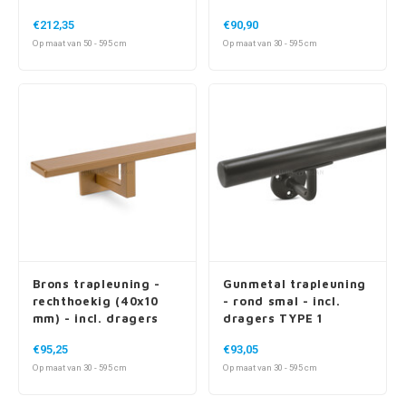
- incl. vierkante
€212,35
€90,90
dragers - met rozet
Op maat van 50 - 595 cm
Op maat van 30 - 595 cm
Brons trapleuning -
Gunmetal trapleuning
rechthoekig (40x10
- rond smal - incl.
mm) - incl. dragers
dragers TYPE 1
TYPE 11
€95,25
€93,05
Op maat van 30 - 595 cm
Op maat van 30 - 595 cm