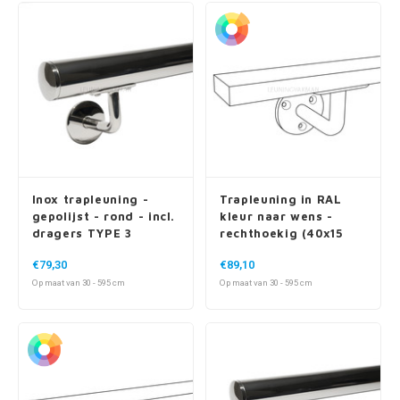
Inox trapleuning -
Trapleuning in RAL
gepolijst - rond - incl.
kleur naar wens -
dragers TYPE 3
rechthoekig (40x15
mm) - incl. dragers
€79,30
€89,10
TYPE 1
Op maat van 30 - 595 cm
Op maat van 30 - 595 cm