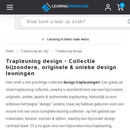
0
Hoofdmenu / Leuninghouders
Hoofdmenu / Tips & Tricks
Hoofdmenu / Trapleuning
Hoofdmenu / Extra
Leuninghouders
Tips & Tricks
Trapleuning
Extra
Leuning in kleur naar wens
pleuning inox
ninghouder inox
stiften
T
T
T
T
T
T
T
T
T
T
L
L
L
L
L
L
pleuning inmeten
Home
Trapleuning per stijl
Trapleuning design
Trapleuning design - Collectie
pleuning zwart
uninghouder zwart
hoonmaak en onderhoud
T
T
T
T
T
T
T
T
T
T
L
L
L
L
L
L
pleuning monteren
bijzondere, originele & unieke design
leuningen
pleuning antraciet
ninghouder antraciet
stekhoek (voor een trapleuning)
T
T
T
T
T
T
T
T
T
T
L
L
A
A
L
A
Hier vindt u een prachtige collectie
design trapleuningen
. Een greep uit
onze trapleuning collectie, waarbij u verzekerd bent van een bijzondere,
pleuning grijs
ninghouder wit
ox einddoppen
T
T
T
A
T
T
A
T
A
A
L
A
A
originele, unieke, aparte & authentieke
trapleuning
. Natuurlijk is voor
iedereen het begrip "design" anders, maar wij hebben gekozen voor een
pleuning wit
ninghouder RAL kleur naar wens
x bochten en koppelstukken
T
T
A
A
T
A
A
mooie mix van onze complete leuning collectie - op het gebied van
materialen, kleuren, vormen & stijlen - waarbij een bijzonder design
pleuning RAL kleur naar wens
ninghouder staal
x flensen
T
A
A
centraal staat. Of u nu gaat voor een bijzondere
inox trapleuning
,