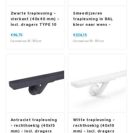
Zwarte trapleuning -
Smeedijzeren
vierkant (40x40 mm) -
trapleuning in RAL
incl. dragers TYPE 10
kleur naar wens -
rond massief (20 mm)
€96,75
€224,15
- incl. vierkante
Op maat van 30 - 595 cm
Op maat van 50 - 595 cm
dragers - met rozet
Antraciet trapleuning
Witte trapleuning -
- rechthoekig (40x15
rechthoekig (40x10
mm) - incl. dragers
mm) - incl. dragers