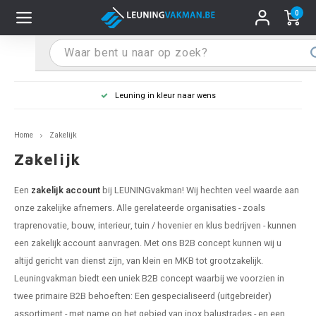
0
Hoofdmenu / Leuninghouders
Hoofdmenu / Tips & Tricks
Hoofdmenu / Trapleuning
Hoofdmenu / Extra
Leuninghouders
Tips & Tricks
Trapleuning
Extra
Leuning in kleur naar wens
pleuning inox
ninghouder inox
stiften
T
T
T
T
T
T
T
T
T
T
L
L
L
L
L
L
pleuning inmeten
Home
Zakelijk
pleuning zwart
uninghouder zwart
hoonmaak en onderhoud
T
T
T
T
T
T
T
T
T
T
L
L
L
L
L
L
pleuning monteren
Zakelijk
pleuning antraciet
ninghouder antraciet
stekhoek (voor een trapleuning)
T
T
T
T
T
T
T
T
T
T
L
L
A
A
L
A
Een
zakelijk account
bij LEUNINGvakman! Wij hechten veel waarde aan
onze zakelijke afnemers. Alle gerelateerde organisaties - zoals
pleuning grijs
ninghouder wit
ox einddoppen
T
T
T
A
T
T
A
T
A
A
L
A
A
traprenovatie, bouw, interieur, tuin / hovenier en klus bedrijven - kunnen
een zakelijk account aanvragen. Met ons B2B concept kunnen wij u
pleuning wit
ninghouder RAL kleur naar wens
x bochten en koppelstukken
T
T
A
A
T
A
A
altijd gericht van dienst zijn, van klein en MKB tot grootzakelijk.
Leuningvakman biedt een uniek B2B concept waarbij we voorzien in
pleuning RAL kleur naar wens
ninghouder staal
x flensen
T
A
A
twee primaire B2B behoeften: Een gespecialiseerd (uitgebreider)
assortiment - met name op het gebied van inox balustrades - en een