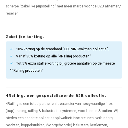
pleuning staal
hroeven
A
scherpe "zakelijke prijsstelling" met meer marge voor de B2B afnemer /
reseller.
pleuning smeedijzer
r en tap
pleuning gunmetal
rderobestang
Zakelijke korting.
pleuning brons
10%
korting op de standaard "LEUNINGvakman collectie".
Vanaf 30%
korting op alle "4Railing producten"
ulaire leuningen
Tot 5%
extra staffelkorting bij grotere aantallen op de meeste
"4Railing producten"
4Railing, een gespecialiseerde B2B collectie.
4Railing is een totaalpartner en leverancier van hoogwaardige inox
(trap)leuning, railing & balustrade systemen, voor binnen & buiten. Wij
bieden een gerichte collectie topkwaliteit inox steunen, verbinders,
bochten, koppelstukken, (voorgeboorde) balusters, lasflenzen,