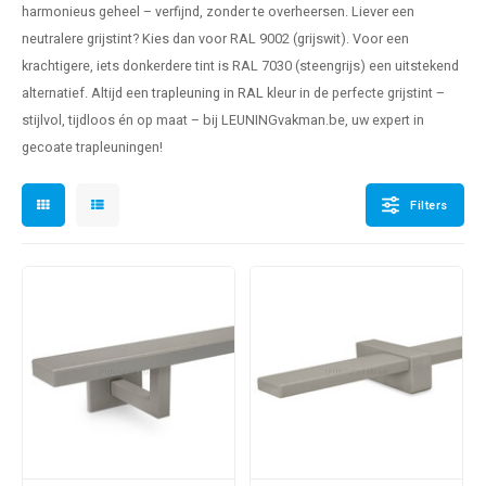
harmonieus geheel – verfijnd, zonder te overheersen. Liever een
pleuning staal
hroeven
A
neutralere grijstint? Kies dan voor RAL 9002 (grijswit). Voor een
krachtigere, iets donkerdere tint is RAL 7030 (steengrijs) een uitstekend
pleuning smeedijzer
r en tap
alternatief. Altijd een
trapleuning in RAL kleur
in de perfecte grijstint –
pleuning gunmetal
rderobestang
stijlvol, tijdloos én op maat – bij LEUNINGvakman.be, uw expert in
gecoate trapleuningen!
pleuning brons
Filters
ulaire leuningen