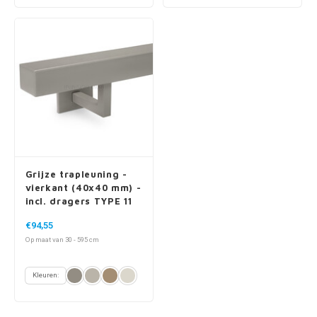
Grijze trapleuning -
vierkant (40x40 mm) -
incl. dragers TYPE 11
€94,55
Op maat van 30 - 595 cm
Kleuren: