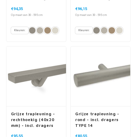
TYPE 11
TYPE 16
€94,35
€96,15
Op maat van 30 - 595 cm
Op maat van 30 - 595 cm
Kleuren:
Kleuren:
Grijze trapleuning -
Grijze trapleuning -
rechthoekig (40x20
rond - incl. dragers
mm) - incl. dragers
TYPE 14
TYPE 7 LUXE
€95,55
€80,55