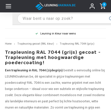
0
Hoofdmenu / Leuninghouders
Hoofdmenu / Tips & Tricks
Hoofdmenu / Trapleuning
Hoofdmenu / Extra
Leuninghouders
Tips & Tricks
Trapleuning
Extra
Leuning in kleur naar wens
pleuning inox
ninghouder inox
stiften
T
T
T
T
T
T
T
T
T
T
L
L
L
L
L
L
pleuning inmeten
Home
Trapleuning gecoat (RAL kleur)
Trapleuning RAL 7044 (grijs)
Trapleuning RAL 7044 (grijs) gecoat -
pleuning zwart
uninghouder zwart
hoonmaak en onderhoud
T
T
T
T
T
T
T
T
T
T
L
L
L
L
L
L
pleuning monteren
Trapleuning met hoogwaardige
poedercoating!
pleuning antraciet
ninghouder antraciet
stekhoek (voor een trapleuning)
T
T
T
T
T
T
T
T
T
T
L
L
A
A
L
A
Een trapleuning in RAL 7044 (zijdegrijs)
bestelt u eenvoudig online bij
LEUNINGvakman.be, dé specialist in grijze trapleuningen met
pleuning grijs
ninghouder wit
ox einddoppen
T
T
T
A
T
T
A
T
A
A
L
A
A
poedercoating! RAL 7044 is een zachte, warme grijstint met een licht
beige ondertoon – ideaal voor wie een subtiele en stijlvolle
trapleuning
pleuning wit
ninghouder RAL kleur naar wens
x bochten en koppelstukken
T
T
A
A
T
A
A
zoekt. Deze elegante kleur combineert moeiteloos met zowel moderne
als landelijke interieurs en past perfect bij lichte houtsoorten, witte
pleuning RAL kleur naar wens
ninghouder staal
x flensen
T
A
A
muren en natuurlijke materialen. Zo vormt uw
trapleuning in grijs
een