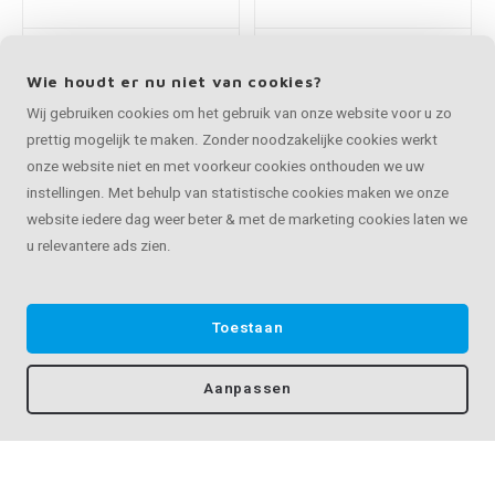
Antraciet trapleuning
Antraciet trapleuning
- rechthoekig (50x10
- rechthoekig (50x20
mm) - incl. dragers
mm)
TYPE 3 LUXE
€92,95
€39,75
Op maat van 30 - 595 cm
Op maat van 30 - 595 cm
Antraciet trapleuning
Antraciet trapleuning
- rechthoekig (50x20
- rechthoekig (50x20
mm) + dragers TYPE 1
mm) + dragers TYPE
10