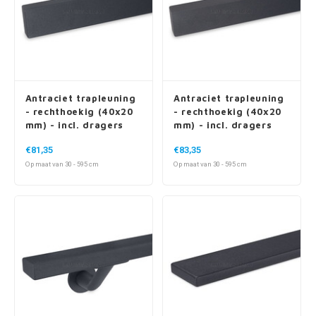
Antraciet trapleuning
Antraciet trapleuning
- rechthoekig (40x20
- rechthoekig (40x20
mm) - incl. dragers
mm) - incl. dragers
TYPE 4
TYPE 5
€81,35
€83,35
Op maat van 30 - 595 cm
Op maat van 30 - 595 cm
Wie houdt er nu niet van cookies?