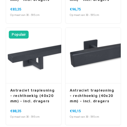
€83,35
€96,75
Op maat van 30 - 595 cm
Op maat van 30 - 595 cm
Populair
Antraciet trapleuning
Antraciet trapleuning
- rechthoekig (40x20
- rechthoekig (40x20
mm) - incl. dragers
mm) - incl. dragers
TYPE 11
TYPE 16
€88,35
€90,15
Op maat van 30 - 595 cm
Op maat van 30 - 595 cm