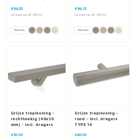
TYPE 11
TYPE 16
€94,35
€96,15
Op maat van 30 - 595 cm
Op maat van 30 - 595 cm
Kleuren:
Kleuren:
Grijze trapleuning -
Grijze trapleuning -
rechthoekig (40x20
rond - incl. dragers
mm) - incl. dragers
TYPE 14
TYPE 7 LUXE
€95,55
€80,55