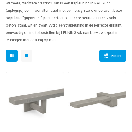
warmere, zachtere grijstint? Dan is een
trapleuning in RAL 7044
pleuning staal
hroeven
A
(zijdegrijs) een mooi alternatief met een iets grijzere ondertoon. Deze
populaire "grijswittint" past perfect bij andere neutrale tinten zoals
pleuning smeedijzer
r en tap
beton, staal, wit en zwart. Altijd een trapleuning in de perfecte grijstint,
pleuning gunmetal
rderobestang
eenvoudig online te bestellen bij LEUNINGvakman.be – uw expert in
leuningen met coating op maat!
pleuning brons
Filters
ulaire leuningen