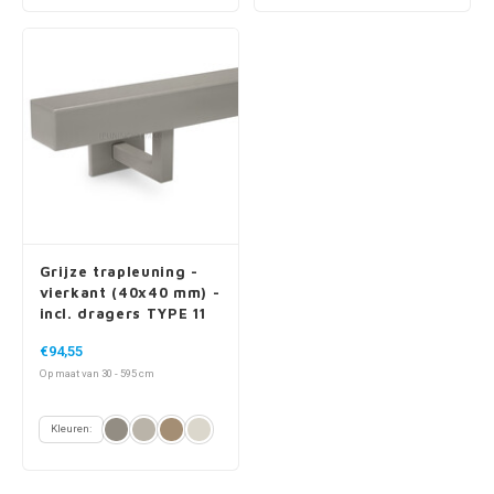
Grijze trapleuning -
vierkant (40x40 mm) -
incl. dragers TYPE 11
€94,55
Op maat van 30 - 595 cm
Kleuren: