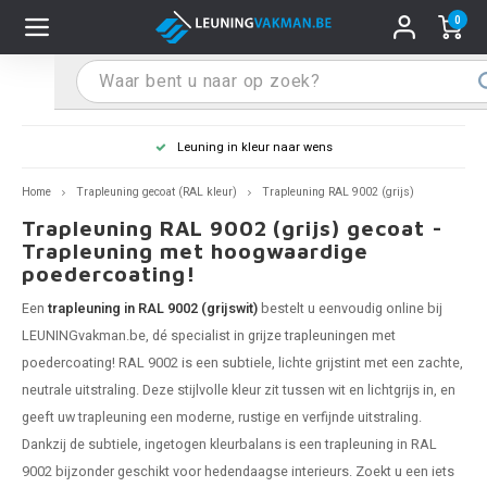
0
Hoofdmenu / Leuninghouders
Hoofdmenu / Tips & Tricks
Hoofdmenu / Trapleuning
Hoofdmenu / Extra
Leuninghouders
Tips & Tricks
Trapleuning
Extra
Leuning in kleur naar wens
pleuning inox
ninghouder inox
stiften
T
T
T
T
T
T
T
T
T
T
L
L
L
L
L
L
pleuning inmeten
Home
Trapleuning gecoat (RAL kleur)
Trapleuning RAL 9002 (grijs)
Trapleuning RAL 9002 (grijs) gecoat -
pleuning zwart
uninghouder zwart
hoonmaak en onderhoud
T
T
T
T
T
T
T
T
T
T
L
L
L
L
L
L
pleuning monteren
Trapleuning met hoogwaardige
poedercoating!
pleuning antraciet
ninghouder antraciet
stekhoek (voor een trapleuning)
T
T
T
T
T
T
T
T
T
T
L
L
A
A
L
A
Een
trapleuning in RAL 9002 (grijswit)
bestelt u eenvoudig online bij
LEUNINGvakman.be, dé specialist in
grijze trapleuningen
met
pleuning grijs
ninghouder wit
ox einddoppen
T
T
T
A
T
T
A
T
A
A
L
A
A
poedercoating! RAL 9002 is een subtiele, lichte grijstint met een zachte,
neutrale uitstraling. Deze stijlvolle kleur zit tussen wit en lichtgrijs in, en
pleuning wit
ninghouder RAL kleur naar wens
x bochten en koppelstukken
T
T
A
A
T
A
A
geeft uw trapleuning een moderne, rustige en verfijnde uitstraling.
Dankzij de subtiele, ingetogen kleurbalans is een
trapleuning
in RAL
pleuning RAL kleur naar wens
ninghouder staal
x flensen
T
A
A
9002 bijzonder geschikt voor hedendaagse interieurs. Zoekt u een iets