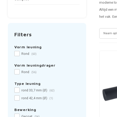
moderne loo
Altijd een 
het vak. Ee
Naam opl
Filters
Vorm leuning
Rond
(63)
Vorm leuningdrager
Rond
(56)
Type leuning
rond 33,7 mm (Ø)
(62)
rond 42,4 mm (Ø)
(1)
Bewerking
Gecoat
(54)