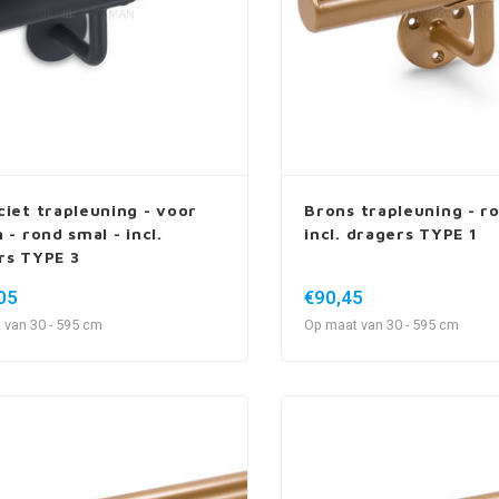
ciet trapleuning - voor
Brons trapleuning - r
 - rond smal - incl.
incl. dragers TYPE 1
rs TYPE 3
05
€90,45
 van 30 - 595 cm
Op maat van 30 - 595 cm