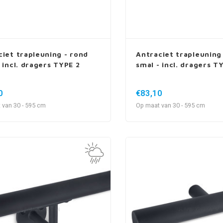
ciet trapleuning - rond
Antraciet trapleuning
 incl. dragers TYPE 2
smal - incl. dragers T
0
€83,10
 van 30 - 595 cm
Op maat van 30 - 595 cm