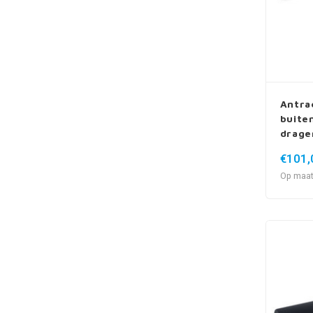
Antra
buiten
drage
€101,
Op maat