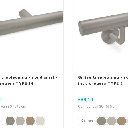
 trapleuning - rond smal -
Grijze trapleuning - r
dragers TYPE 14
incl. dragers TYPE 3
0
€89,10
 van 30 - 595 cm
Op maat van 30 - 595 cm
n:
Kleuren: