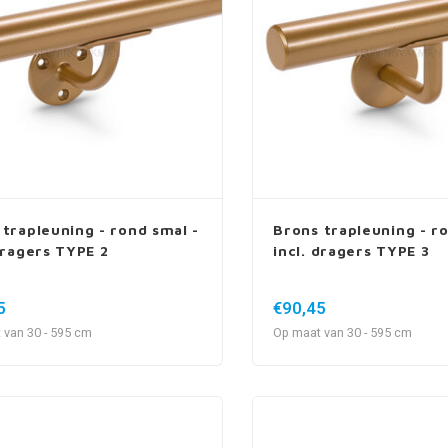
 trapleuning - rond smal -
Brons trapleuning - r
dragers TYPE 2
incl. dragers TYPE 3
5
€90,45
 van 30 - 595 cm
Op maat van 30 - 595 cm