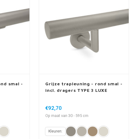
ond smal -
Grijze trapleuning - rond smal -
incl. dragers TYPE 3 LUXE
€92,70
Op maat van 30 - 595 cm
Kleuren: