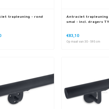
ciet trapleuning - rond
Antraciet trapleuning
smal - incl. dragers T
0
€83,10
Op maat van 30 - 595 cm