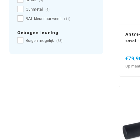
Brons
(5)
Gunmetal
(4)
RAL-kleur naar wens
(11)
Gebogen leuning
Antra
smal -
Buigen mogelijk
(63)
€79,9
Op maat