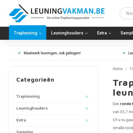
Trapleuning
Leuninghouders
Extra
Sampl
Maatwerk leuningen, ook gebogen!
Le
Home
T
Categorieën
Tra
leu
Trapleuning
Een
ronde 
Leuninghouders
van 33,7 m
Of u nu gaa
Extra
smalle rond
Samples