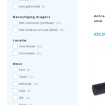
Inox geborsteld
(9)
Antra
Bevestiging dragers
smal
Met schroeven (zichtbaar)
(22)
Met stokbout of rozet (blind)
(34)
€33,3
Locatie
Voor binnen
(42)
Voor buiten
(21)
Kleur
Inox
(9)
Zwart
(11)
Antraciet
(10)
Grijs
(3)
Wit
(10)