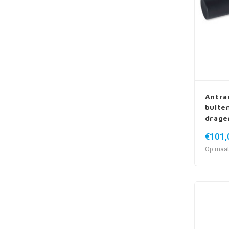
Antra
buiten
drage
€101,
Op maat