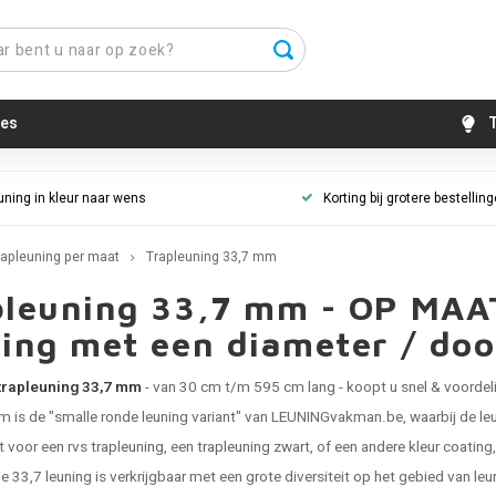
es
T
uning in kleur naar wens
Korting bij grotere bestellin
rapleuning per maat
Trapleuning 33,7 mm
pleuning 33,7 mm - OP MAAT
ning met een diameter / do
trapleuning 33,7 mm
- van 30 cm t/m 595 cm lang - koopt u snel & voorde
m is de "smalle ronde leuning variant" van LEUNINGvakman.be, waarbij de
le
t voor een
rvs trapleuning
, een
trapleuning zwart
, of een andere kleur coatin
e 33,7 leuning is verkrijgbaar met een grote diversiteit op het gebied van le