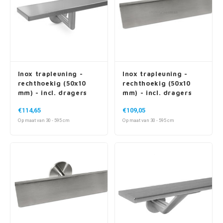
Inox trapleuning -
Inox trapleuning -
rechthoekig (50x10
rechthoekig (50x10
mm) - incl. dragers
mm) - incl. dragers
TYPE 3 LUXE
TYPE 4
€114,65
€109,05
Op maat van 30 - 595 cm
Op maat van 30 - 595 cm