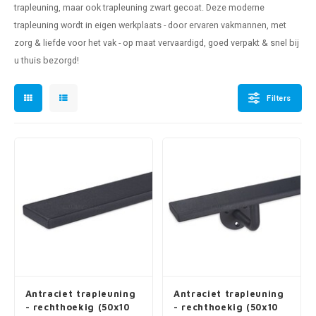
trapleuning
, maar ook
trapleuning zwart gecoat
. Deze
moderne
pleuning staal
hroeven
A
trapleuning
wordt in eigen werkplaats - door ervaren vakmannen, met
zorg & liefde voor het vak - op maat vervaardigd, goed verpakt & snel bij
pleuning smeedijzer
r en tap
u thuis bezorgd!
pleuning gunmetal
rderobestang
Filters
pleuning brons
ulaire leuningen
Antraciet trapleuning
Antraciet trapleuning
- rechthoekig (50x10
- rechthoekig (50x10