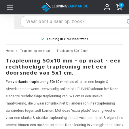
0
Hoofdmenu / Leuninghouders
Hoofdmenu / Tips & Tricks
Hoofdmenu / Trapleuning
Hoofdmenu / Extra
Leuninghouders
Tips & Tricks
Trapleuning
Extra
Korting bij grotere bestellingen
pleuning inox
ninghouder inox
stiften
T
T
T
T
T
T
T
T
T
T
L
L
L
L
L
L
pleuning inmeten
Home
Trapleuning per maat
Trapleuning 50x10 mm
Trapleuning 50x10 mm - op maat - een
pleuning zwart
uninghouder zwart
hoonmaak en onderhoud
T
T
T
T
T
T
T
T
T
T
L
L
L
L
L
L
pleuning monteren
rechthoekige trapleuning met een
doorsnede van 5x1 cm.
pleuning antraciet
ninghouder antraciet
stekhoek (voor een trapleuning)
T
T
T
T
T
T
T
T
T
T
L
L
A
A
L
A
Een
vierkante trapleuning 50x10 mm
bestelt u - in een lengte &
afwerking naar wens - eenvoudig online bij LEUNINGvakman.be! Deze
pleuning grijs
ninghouder wit
ox einddoppen
T
T
T
A
T
T
A
T
A
A
L
A
A
elegante rechthoekige trapleuning van 5x1 cm is een unieke
maatvoering, die u waarschijnlijk niet bij andere (online) trapleuning
pleuning wit
ninghouder RAL kleur naar wens
x bochten en koppelstukken
T
T
A
A
T
A
A
aanbieders tegen zult komen. Met deze 'extra platte' leuning kiest u
voor een slanke & strakke
trapleuning
, ideaal voor een strak & eigentijds
pleuning RAL kleur naar wens
ninghouder staal
x flensen
T
A
A
accent binnen een modern interieur. Deze leuning is verkrijgbaar als
inox