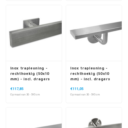
Inox trapleuning -
Inox trapleuning -
rechthoekig (50x10
rechthoekig (50x10
mm) - incl. dragers
mm) - incl. dragers
TYPE 16
TYPE 3
€117,85
€111,05
Op maat van 30 - 595 cm
Op maat van 30 - 595 cm